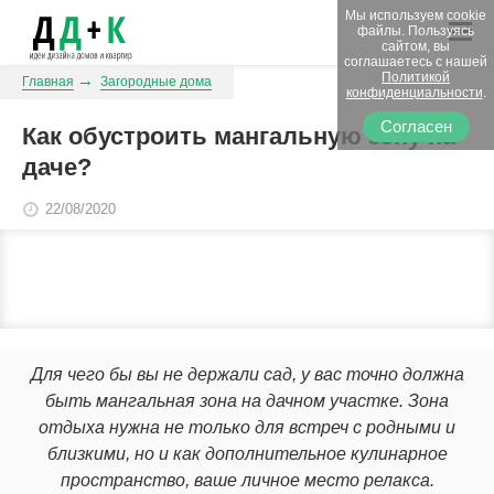
Мы используем cookie
файлы. Пользуясь
сайтом, вы
соглашаетесь с нашей
Политикой
Главная
Загородные дома
конфиденциальности
.
Согласен
Как обустроить мангальную зону на
даче?
22/08/2020
Для чего бы вы не держали сад, у вас точно должна
быть мангальная зона на дачном участке. Зона
отдыха нужна не только для встреч с родными и
близкими, но и как дополнительное кулинарное
пространство, ваше личное место релакса.