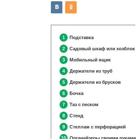
Подставка
Садовый шкаф или хозблок
Мобильный ящик
Держатели из труб
Держатели из брусков
Бочка
Таз с песком
Стенд
Стеллаж с перфорацией
Органайзеры своими руками