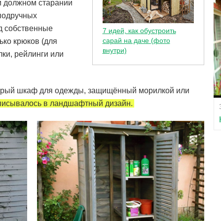
и должном старании
 подручных
д собственные
7 идей, как обустроить
сарай на даче (фото
ько крюков (для
внутри)
лки, рейлинги или
тарый шкаф для одежды, защищённый морилкой или
писывалось в ландшафтный дизайн.