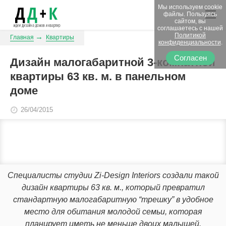
Мы используем cookie
файлы. Пользуясь
сайтом, вы
соглашаетесь с нашей
Политикой
Главная
Квартиры
конфиденциальности
.
Согласен
Дизайн малогабаритной 3-комнатной
квартиры 63 кв. м. в панельном
доме
26/04/2015
Специалисты студии Zi-Design Interiors создали такой
дизайн квартиры 63 кв. м., который превратил
стандартную малогабаритную “трешку” в удобное
место для обитания молодой семьи, которая
планирует иметь не меньше двоих малышей.