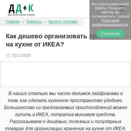
Мы используем cookie
файлы. Пользуясь
сайтом, вы
соглашаетесь с нашей
Политикой
Главная
Комнаты
Кухня и столовая
конфиденциальности
.
Согласен
Как дешево организовать хранение
на кухне от ИКЕА?
23/11/2020
В наших статьях мы часто делимся лайфхаками о
том, как сделать кухонное пространство удобнее.
Большинство из предлагаемых приспособлений можно
купить в ИКЕА, потратив минимум средств.
Рассказываем о дешёвых, полезных и популярных
товарах для организации хранения на кухне от ИКЕА.