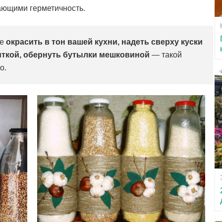
ающими герметичность.
ше
окрасить в тон вашей кухни, надеть сверху куски
иткой, обернуть бутылки мешковиной
— такой
о.