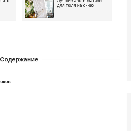
дшить
Лучшие альтернативы
для тюля на окнах
соков