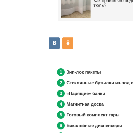
Как правильно по
тюль?
Зип-лок пакеты
Стеклянные бутылки из-под 
«Парящие» банки
Магнитная доска
Готовый комплект тары
Бакалейные диспенсеры