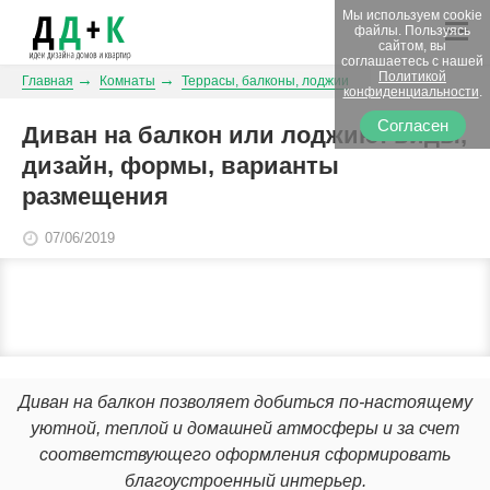
Мы используем cookie
файлы. Пользуясь
сайтом, вы
соглашаетесь с нашей
Политикой
Главная
Комнаты
Террасы, балконы, лоджии
конфиденциальности
.
Согласен
Диван на балкон или лоджию: виды,
дизайн, формы, варианты
размещения
07/06/2019
Диван на балкон позволяет добиться по-настоящему
уютной, теплой и домашней атмосферы и за счет
соответствующего оформления сформировать
благоустроенный интерьер.