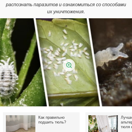
распознать паразитов и ознакомиться со способами
их уничтожения.
Как правильно
Лучш
подшить тюль?
альте
тюля 