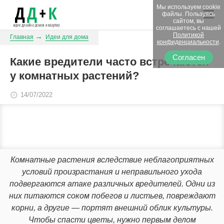
Мы используем cookie
файлы. Пользуясь
сайтом, вы
соглашаетесь с нашей
Политикой
Главная
Идеи для дома
конфиденциальности
.
Согласен
Какие вредители часто встречаются
у комнатных растений?
14/07/2022
Комнатные растения вследствие неблагоприятных
условий произрастания и неправильного ухода
подвергаются атаке различных вредителей. Одни из
них питаются соком побегов и листьев, повреждают
корни, а другие — портят внешний облик культуры.
Чтобы спасти цветы, нужно первым делом