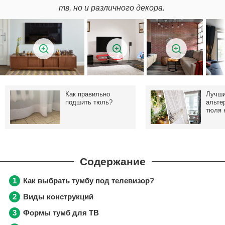
тв, но и различного декора.
Как правильно
Лучш
подшить тюль?
альте
тюля 
Как выбрать тумбу под телевизор?
Виды конструкций
Формы тумб для ТВ