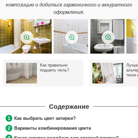
композицию и добиться гармоничного и аккуратного
оформления.
Как правильно
Лучш
подшить тюль?
альте
тюля 
Как выбрать цвет затирки?
Варианты комбинирования цвета
Какая затирка подойдет для светлой плитки?